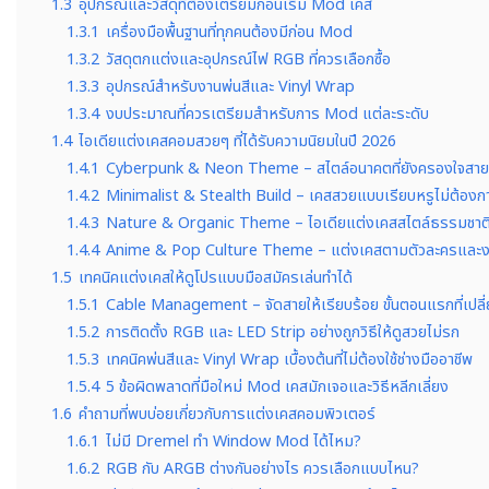
1.3
อุปกรณ์และวัสดุที่ต้องเตรียมก่อนเริ่ม Mod เคส
1.3.1
เครื่องมือพื้นฐานที่ทุกคนต้องมีก่อน Mod
1.3.2
วัสดุตกแต่งและอุปกรณ์ไฟ RGB ที่ควรเลือกซื้อ
1.3.3
อุปกรณ์สำหรับงานพ่นสีและ Vinyl Wrap
1.3.4
งบประมาณที่ควรเตรียมสำหรับการ Mod แต่ละระดับ
1.4
ไอเดียแต่งเคสคอมสวยๆ ที่ได้รับความนิยมในปี 2026
1.4.1
Cyberpunk & Neon Theme – สไตล์อนาคตที่ยังครองใจสา
1.4.2
Minimalist & Stealth Build – เคสสวยแบบเรียบหรูไม่ต้อง
1.4.3
Nature & Organic Theme – ไอเดียแต่งเคสสไตล์ธรรมชาติ
1.4.4
Anime & Pop Culture Theme – แต่งเคสตามตัวละครและง
1.5
เทคนิคแต่งเคสให้ดูโปรแบบมือสมัครเล่นทำได้
1.5.1
Cable Management – จัดสายให้เรียบร้อย ขั้นตอนแรกที่เปลี่ย
1.5.2
การติดตั้ง RGB และ LED Strip อย่างถูกวิธีให้ดูสวยไม่รก
1.5.3
เทคนิคพ่นสีและ Vinyl Wrap เบื้องต้นที่ไม่ต้องใช้ช่างมืออาชีพ
1.5.4
5 ข้อผิดพลาดที่มือใหม่ Mod เคสมักเจอและวิธีหลีกเลี่ยง
1.6
คำถามที่พบบ่อยเกี่ยวกับการแต่งเคสคอมพิวเตอร์
1.6.1
ไม่มี Dremel ทำ Window Mod ได้ไหม?
1.6.2
RGB กับ ARGB ต่างกันอย่างไร ควรเลือกแบบไหน?