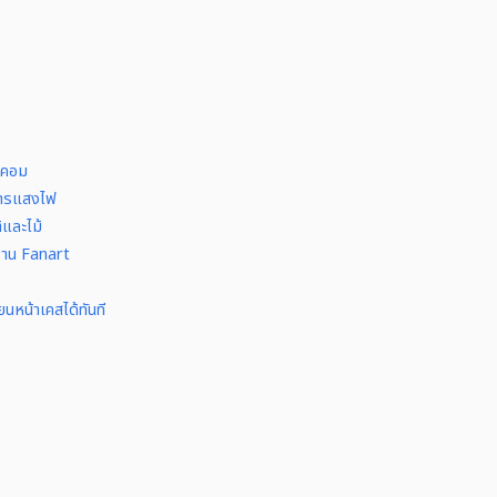
ยคอม
การแสงไฟ
และไม้
าน Fanart
นหน้าเคสได้ทันที