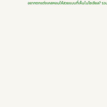
อยากตกแต่งเคสคอมให้สวยแบบที่เห็นในโซเชียล? รว